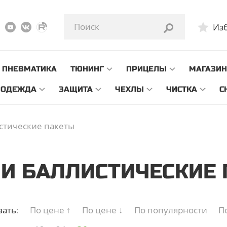
аде проводится инвентаризация. Заказы начнут отгружаться с 0
Из
ПНЕВМАТИКА
ТЮНИНГ
ПРИЦЕЛЫ
МАГАЗИ
ОДЕЖДА
ЗАЩИТА
ЧЕХЛЫ
ЧИСТКА
С
стические пакеты
И БАЛЛИСТИЧЕСКИЕ
вать
:
По цене ↑
По цене ↓
По популярности
П