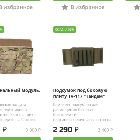
В избранное
В избранное
0%
СКИДКА 33%
нальный модуль,
Подсумок под боковую
плиту TV-117 "Тандем"
ческая защита
Комплект подсумков для
я плитников и
размещения боковых
тов. Класс защиты -
бронеплит и
водитель: Генезис.
противоосколочных пакетов на
СИБЗ. Особенности: ● TV-117
 ₽
2 290 ₽
9 000 ₽
выполнен из высокопрочного
3 400 ₽
нейлона, благодаря чему
имеет высокую