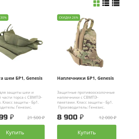
 30%
СКИДКА 26%
а шеи БР1, Genesis
Наплечники БР1, Genesis
 для защиты шеи и
Защитные противоосколочные
 части торса с СВМПЭ-
наплечники с СВМПЭ-
. Класс защиты - Бр1.
пакетами. Класс защиты - Бр1.
дитель: Генезис.
Производитель: Генезис.
99 ₽
8 900 ₽
21 500 ₽
12 000 ₽
Купить
Купить