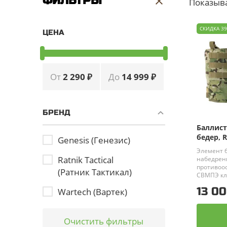
ФИЛЬТРЫ
Показыва
СКИДКА 3
ЦЕНА
От
2 290 ₽
До
14 999 ₽
БРЕНД
Баллист
бедер, R
Genesis (Генезис)
Элемент б
Ratnik Tactical
набедрен
противоо
(Ратник Тактикал)
СВМПЭ кл
Производ
13 00
Wartech (Вартек)
Tactical
(Р
Очистить фильтры