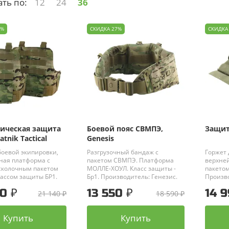
ть по:
12
24
36
9%
СКИДКА 27%
СКИДКА
ическая защита
Боевой пояс СВМПЭ,
Защит
atnik Tactical
Genesis
оевой экипировки,
Разгрузочный бандаж с
Горжет
ная платформа с
пакетом СВМПЭ. Платформа
верхней
сколочным пакетом
МОЛЛЕ-ХОУЛ. Класс защиты -
пакетом
ассом защиты БР1.
Бр1.
Производитель: Генезис.
Произво
ство:
Ratnik
0 ₽
13 550 ₽
14 9
оссия).
21 140 ₽
18 590 ₽
Купить
Купить