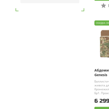
СКИДКА 3
Абдоми
Genesis
Баллисти
живота дл
бронежиле
Бр1.
Произ
6 299