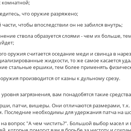
с комнатной;
едитесь, что оружие разряжено;
 части, чтобы впоследствии он не забился внутрь;
знение ствола образуется слоями - чем их больше, те
уйдет;
го оружия считается оседание меди и свинца в нарез
иализированные жидкости, то же самое касается уд
ие стальные ершики, тем более применять физическ
 оружия производится от казны к дульному срезу.
 уровня загрязнения, вам понадобятся такие средства 
рши, патчи, вишеры. Они отличаются размерами, т.к
м. Последние необходимы для удержания патча на ш
т на вопрос "А чем чистить?". Большой выбор масел и
ей, которые помогут вам в борьбе за чистоту и сохра