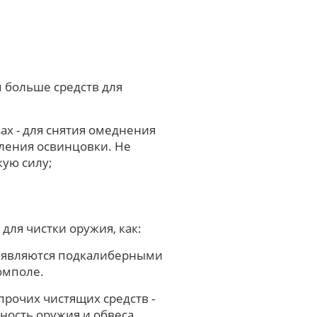
м больше средств для
ах - для снятия омеднения
аления освинцовки. Не
ую силу;
для чистки оружия, как:
. являются подкалиберными
омполе.
 прочих чистящих средств -
нность оружия и обвеса,