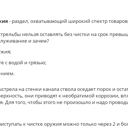
жия
- раздел, охватывающий широкий спектр товаров
стрельбы нельзя оставлять без чистки на срок превы
служивание и зачем?
ужия;
те с водой и грязью;
ением.
ыстрела на стенки канала ствола оседает порох и оста
верхность, они приводят к необратимой коррозии, вп
. Для того, чтобы этого не произошло и надо провод
:
иступать к чистке оружия можно только через 2 и бол