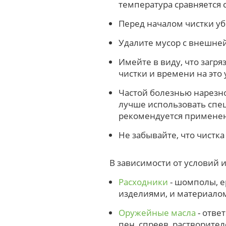
температура сравняется 
Перед началом чистки уб
Удалите мусор с внешней
Имейте в виду, что загря
чистки и времени на это 
Частой болезнью нарезно
лучше использовать спец
рекомендуется применен
Не забывайте, что чистка
В зависимости от условий и
Расходники
- шомполы, е
изделиями, и материало
Оружейные масла
- отве
пен, спреев, растворител