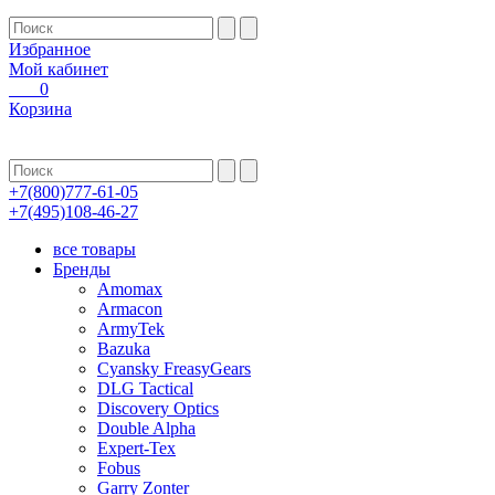
Избранное
Мой кабинет
0
Корзина
+7(800)777-61-05
+7(495)108-46-27
все товары
Бренды
Amomax
Armacon
ArmyTek
Bazuka
Cyansky FreasyGears
DLG Tactical
Discovery Optics
Double Alpha
Expert-Tex
Fobus
Garry Zonter