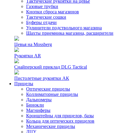
Тактические рукоятки на цевье
Газовые трубки
Кнопки сброса магазинов
Тактические сошки
Буферы отдачи
Удлинители подствольного магазина
Шахты приемника магазина, расширители
Цевья на Mossberg
Рукоятки AR
Снайперский приклад DLG Tactical
Пистолетные рукоятки АК
Прицелы
Оптические прицелы
Коллиматорные прицелы
Дальномеры
Бинокли
Магниферы
Кронштейны для прицелов, базы
Кольца для оптических прицелов
Механические прицелы
ЛЦУ