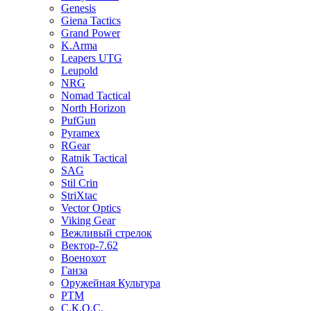
Genesis
Giena Tactics
Grand Power
K.Arma
Leapers UTG
Leupold
NRG
Nomad Tactical
North Horizon
PufGun
Pyramex
RGear
Ratnik Tactical
SAG
Stil Crin
StriXtac
Vector Optics
Viking Gear
Вежливый стрелок
Вектор-7.62
Военохот
Ганза
Оружейная Культура
РТМ
С.К.О.С.