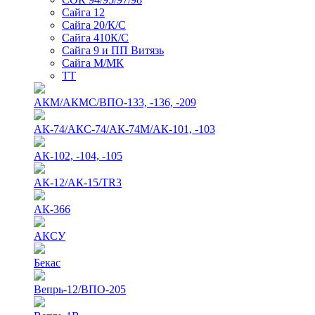
Сайга 12
Сайга 20/К/С
Сайга 410К/С
Сайга 9 и ПП Витязь
Сайга М/МК
ТТ
АКМ/АКМС/ВПО-133, -136, -209
АК-74/АКС-74/АК-74М/АК-101, -103
АК-102, -104, -105
АК-12/АК-15/TR3
АК-366
АКСУ
Бекас
Вепрь-12/ВПО-205