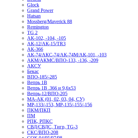
Glock
Grand Power
Hatsan
Mossberg/Maverick 88
Remington
TG 2
АК-102, -104, -105
АК-12/АК-15/TR3
АК-366
АК-74/АКС-74/АК-74М/АК-101, -103
АКМ/АКМС/ВПО-133, -136, -209
АКСУ
Бекас
ВПО-185/-285
Вепрь 1В
Вепрь 1В .366 и 9,6х53
Вепрь-12/ВПО-205
МА-АК (01, 02, 03, 04, СУ)
МР-133/-153, МР-135/-155/-156
ПКМ/ПКП
ПМ
РПК, РПКС
СВД/СВДС, Тигр, TG-3
СКС/ВПО-208
СОК 94/95/97/98