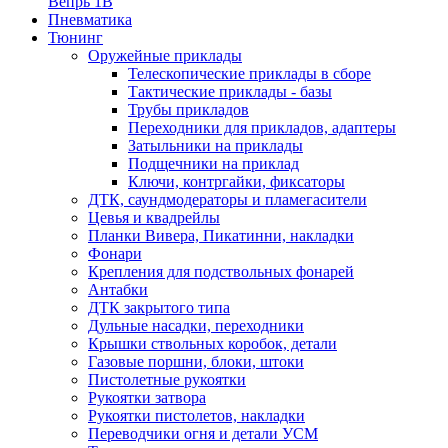
Вепрь 1В
Пневматика
Тюнинг
Оружейные приклады
Телескопические приклады в сборе
Тактические приклады - базы
Трубы прикладов
Переходники для прикладов, адаптеры
Затыльники на приклады
Подщечники на приклад
Ключи, контргайки, фиксаторы
ДТК, саундмодераторы и пламегасители
Цевья и квадрейлы
Планки Вивера, Пикатинни, накладки
Фонари
Крепления для подствольных фонарей
Антабки
ДТК закрытого типа
Дульные насадки, переходники
Крышки ствольных коробок, детали
Газовые поршни, блоки, штоки
Пистолетные рукоятки
Рукоятки затвора
Рукоятки пистолетов, накладки
Переводчики огня и детали УСМ