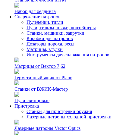
Набор для беддинга
Снаряжение патронов
Пулелейки, тигли
Пули, гильзы, пыжи, контейнеры
Станки, машинки, закрутки
Коробки для патронов
Дозаторы пороха, весы
Матрицы, втулки
Инструменты для снаряжения патронов
Матрицы от Вектор 7,62
Герметичный ящик от Plano
Станки от ВЖИК-Мастер
Пули свинцовые
Пристрелка
Станки для пристрелки оружия
Лазерные патроны холодной пристрелки
Лазерные патроны Vector Optics