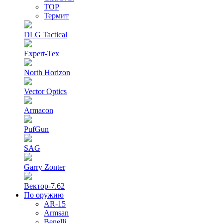
ТОР
Термит
DLG Tactical
Expert-Tex
North Horizon
Vector Optics
Armacon
PufGun
SAG
Garry Zonter
Вектор-7.62
По оружию
AR-15
Armsan
Benelli