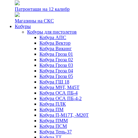
Патронташи на 12 калибр
Магазины на СКС
Кобуры
Кобуры для пистолетов
Кобура АПС
Кобура Вектор
Кобура Викинг
Кобура Гроза 01
Кобура Гроза 02
Кобура Гроза 03
Кобура Гроза 04
Кобура Гроза 05
Кобура ГШ 18
Кобура М9Т, М45Т
Кобура ОСА ПБ-4
Кобура ОСА ПБ-4-2
Кобура ПЛК
Кобура ПМ
Кобура П-М17Т, -М20Т
Кобура ПММ
Кобура ПСМ
Кобура Тень-37
Кобура ТТ