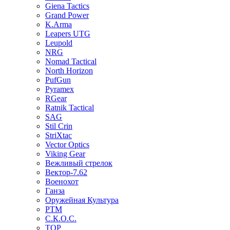
Giena Tactics
Grand Power
K.Arma
Leapers UTG
Leupold
NRG
Nomad Tactical
North Horizon
PufGun
Pyramex
RGear
Ratnik Tactical
SAG
Stil Crin
StriXtac
Vector Optics
Viking Gear
Вежливый стрелок
Вектор-7.62
Военохот
Ганза
Оружейная Культура
РТМ
С.К.О.С.
ТОР