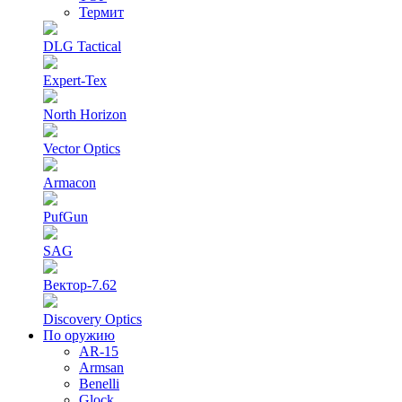
Термит
DLG Tactical
Expert-Tex
North Horizon
Vector Optics
Armacon
PufGun
SAG
Вектор-7.62
Discovery Optics
По оружию
AR-15
Armsan
Benelli
Glock