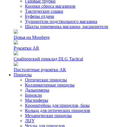
Газовые трубки
Кнопки сброса магазинов
Тактические сошки
Буферы отдачи
Удлинители подствольного магазина
Шахты приемника магазина, расширители
Цевья на Mossberg
Рукоятки AR
Снайперский приклад DLG Tactical
Пистолетные рукоятки АК
Прицелы
Оптические прицелы
Коллиматорные прицелы
Дальномеры
Бинокли
Магниферы
Кронштейны для прицелов, базы
Кольца для оптических прицелов
Механические прицелы
ЛЦУ
Чехлы для прицелов