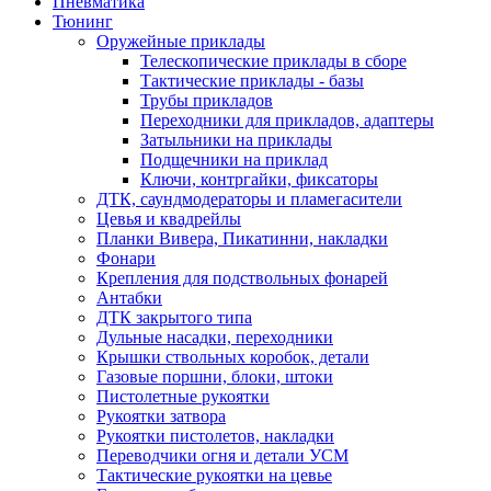
Пневматика
Тюнинг
Оружейные приклады
Телескопические приклады в сборе
Тактические приклады - базы
Трубы прикладов
Переходники для прикладов, адаптеры
Затыльники на приклады
Подщечники на приклад
Ключи, контргайки, фиксаторы
ДТК, саундмодераторы и пламегасители
Цевья и квадрейлы
Планки Вивера, Пикатинни, накладки
Фонари
Крепления для подствольных фонарей
Антабки
ДТК закрытого типа
Дульные насадки, переходники
Крышки ствольных коробок, детали
Газовые поршни, блоки, штоки
Пистолетные рукоятки
Рукоятки затвора
Рукоятки пистолетов, накладки
Переводчики огня и детали УСМ
Тактические рукоятки на цевье