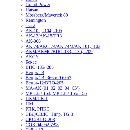
Grand Power
Hatsan
Mossberg/Maverick 88
Remington
TG 2
АК-102, -104, -105
АК-12/АК-15/TR3
АК-366
АК-74/АКС-74/АК-74М/АК-101, -103
АКМ/АКМС/ВПО-133, -136, -209
АКСУ
Бекас
ВПО-185/-285
Вепрь 1В
Вепрь 1В .366 и 9,6х53
Вепрь-12/ВПО-205
МА-АК (01, 02, 03, 04, СУ)
МР-133/-153, МР-135/-155/-156
ПКМ/ПКП
ПМ
РПК, РПКС
СВД/СВДС, Тигр, TG-3
СКС/ВПО-208
СОК 94/95/97/98
Сайга 12