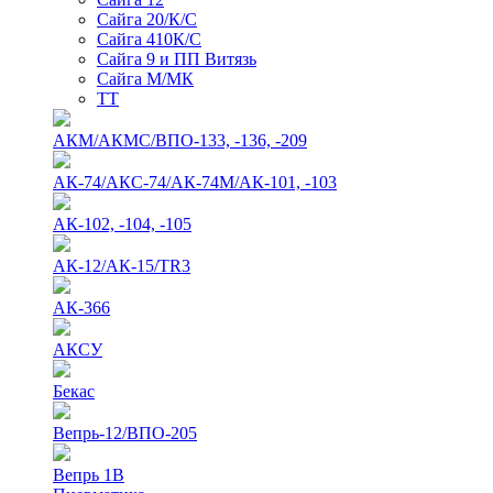
Сайга 20/К/С
Сайга 410К/С
Сайга 9 и ПП Витязь
Сайга М/МК
ТТ
АКМ/АКМС/ВПО-133, -136, -209
АК-74/АКС-74/АК-74М/АК-101, -103
АК-102, -104, -105
АК-12/АК-15/TR3
АК-366
АКСУ
Бекас
Вепрь-12/ВПО-205
Вепрь 1В