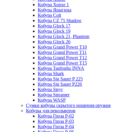
Кобура Хорхе 1
Кобура Ярыгина
Кобура Colt
Кобура CZ 75 Shadow
Кобура Glock 17
Кобура Glock 19
Кобура Glock 21, Phantom
Кобура Glock 26
Кобура Grand Power T10
Кобура Grand Power T11
Кобура Grand Power T12
Кобура Grand Power T15
Кобура Tanfoglio INNA
Кобура Shark
Кобура Sig Sauer P 225
Кобура Sig Sauer P226
Кобура Steyr
Кобура Streamer
Кобура WASP
Сумки кобуры скрытого ношения оружия
Кобуры для револьверов
Кобура Гроза Р-02
Кобура Гроза Р-03
Кобура Гроза Р-04
Кобура Гроза Р-06