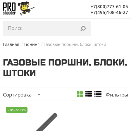
Уважаемые посетители, с 03.02 по 06.02 на нашем
+7(800)777-61-05
Фильтры
складе проводится инвентаризация. Заказы начнут
+7(495)108-46-27
отгружаться с 07.02. Благодарим за понимание!
ЦЕНА
От
До
Главная
Тюнинг
Газовые поршни, блоки, штоки
ОРУЖИЕ
ГАЗОВЫЕ ПОРШНИ, БЛОКИ,
ШТОКИ
СКС/ВПО-208/
ТОЗ-97
Сортировка
Фильтры
БРЕНД
СКИДКА 54%
ИжМаш