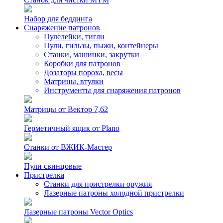
Набор для беддинга
Снаряжение патронов
Пулелейки, тигли
Пули, гильзы, пыжи, контейнеры
Станки, машинки, закрутки
Коробки для патронов
Дозаторы пороха, весы
Матрицы, втулки
Инструменты для снаряжения патронов
Матрицы от Вектор 7,62
Герметичный ящик от Plano
Станки от ВЖИК-Мастер
Пули свинцовые
Пристрелка
Станки для пристрелки оружия
Лазерные патроны холодной пристрелки
Лазерные патроны Vector Optics