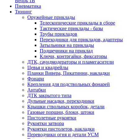
Вепрь 1В
Пневматика
Тюнинг
Оружейные приклады
Телескопические приклады в сборе
Тактические приклады - базы
Трубы прикладов
Переходники для прикладов, адаптеры
Затыльники на приклады
Подщечники на приклад
Ключи, контргайки, фиксаторы
ДТК, саундмодераторы и пламегасители
Цевья и квадрейлы
Планки Вивера, Пикатинни, накладки
Фонари
Крепления для подствольных фонарей
Антабки
ДТК закрытого типа
Дульные насадки, переходники
Крышки ствольных коробок, детали
Газовые поршни, блоки, штоки
Пистолетные рукоятки
Рукоятки затвора
Рукоятки пистолетов, накладки
Переводчики огня и детали УСМ