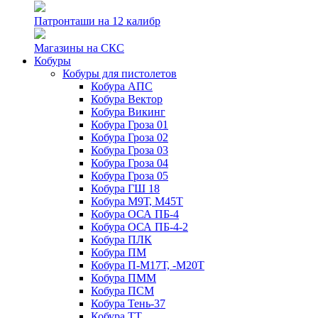
Патронташи на 12 калибр
Магазины на СКС
Кобуры
Кобуры для пистолетов
Кобура АПС
Кобура Вектор
Кобура Викинг
Кобура Гроза 01
Кобура Гроза 02
Кобура Гроза 03
Кобура Гроза 04
Кобура Гроза 05
Кобура ГШ 18
Кобура М9Т, М45Т
Кобура ОСА ПБ-4
Кобура ОСА ПБ-4-2
Кобура ПЛК
Кобура ПМ
Кобура П-М17Т, -М20Т
Кобура ПММ
Кобура ПСМ
Кобура Тень-37
Кобура ТТ