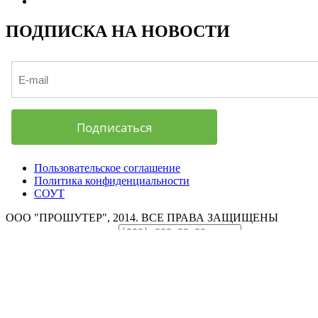
ПОДПИСКА НА НОВОСТИ
Подписаться
Пользовательское соглашение
Политика конфиденциальности
СОУТ
ООО "ПРОШУТЕР", 2014. ВСЕ ПРАВА ЗАЩИЩЕНЫ
Бесплатный звонок
+7
Некорректный номер
Перезвоните мне
Нажимая кнопку
"Перезвоните мне", я даю согласие на обработку моих
персональных данных (номер телефона) в соответствии с
политикой обработки персональных данных.
Работает на
технологии
Заявка принята
Мы свяжемся с вами