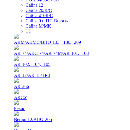
Сайга 12
Сайга 20/К/С
Сайга 410К/С
Сайга 9 и ПП Витязь
Сайга М/МК
ТТ
АКМ/АКМС/ВПО-133, -136, -209
АК-74/АКС-74/АК-74М/АК-101, -103
АК-102, -104, -105
АК-12/АК-15/TR3
АК-366
АКСУ
Бекас
Вепрь-12/ВПО-205