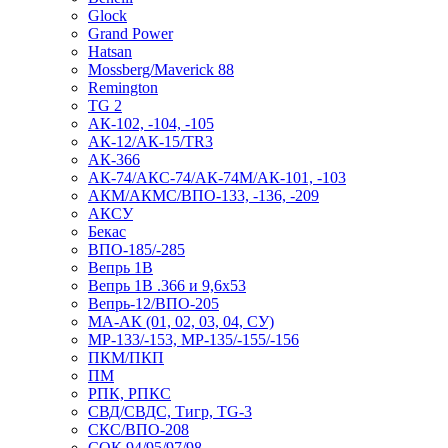
Glock
Grand Power
Hatsan
Mossberg/Maverick 88
Remington
TG 2
АК-102, -104, -105
АК-12/АК-15/TR3
АК-366
АК-74/АКС-74/АК-74М/АК-101, -103
АКМ/АКМС/ВПО-133, -136, -209
АКСУ
Бекас
ВПО-185/-285
Вепрь 1В
Вепрь 1В .366 и 9,6х53
Вепрь-12/ВПО-205
МА-АК (01, 02, 03, 04, СУ)
МР-133/-153, МР-135/-155/-156
ПКМ/ПКП
ПМ
РПК, РПКС
СВД/СВДС, Тигр, TG-3
СКС/ВПО-208
СОК 94/95/97/98