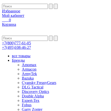
Избранное
Мой кабинет
0
Корзина
+7(800)777-61-05
+7(495)108-46-27
все товары
Бренды
Amomax
Armacon
ArmyTek
Bazuka
Cyansky FreasyGears
DLG Tactical
Discovery Optics
Double Alpha
Expert-Tex
Fobus
Garry Zonter