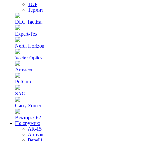
ТОР
Термит
DLG Tactical
Expert-Tex
North Horizon
Vector Optics
Armacon
PufGun
SAG
Garry Zonter
Вектор-7.62
По оружию
AR-15
Armsan
Benelli