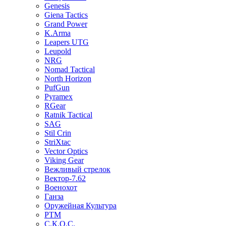
Genesis
Giena Tactics
Grand Power
K.Arma
Leapers UTG
Leupold
NRG
Nomad Tactical
North Horizon
PufGun
Pyramex
RGear
Ratnik Tactical
SAG
Stil Crin
StriXtac
Vector Optics
Viking Gear
Вежливый стрелок
Вектор-7.62
Военохот
Ганза
Оружейная Культура
РТМ
С.К.О.С.