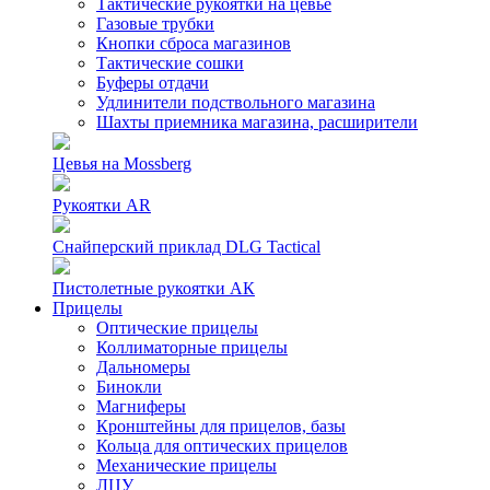
Тактические рукоятки на цевье
Газовые трубки
Кнопки сброса магазинов
Тактические сошки
Буферы отдачи
Удлинители подствольного магазина
Шахты приемника магазина, расширители
Цевья на Mossberg
Рукоятки AR
Снайперский приклад DLG Tactical
Пистолетные рукоятки АК
Прицелы
Оптические прицелы
Коллиматорные прицелы
Дальномеры
Бинокли
Магниферы
Кронштейны для прицелов, базы
Кольца для оптических прицелов
Механические прицелы
ЛЦУ