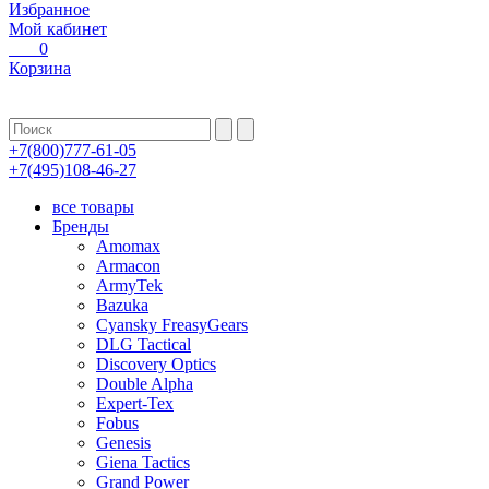
Избранное
Мой кабинет
0
Корзина
+7(800)777-61-05
+7(495)108-46-27
все товары
Бренды
Amomax
Armacon
ArmyTek
Bazuka
Cyansky FreasyGears
DLG Tactical
Discovery Optics
Double Alpha
Expert-Tex
Fobus
Genesis
Giena Tactics
Grand Power