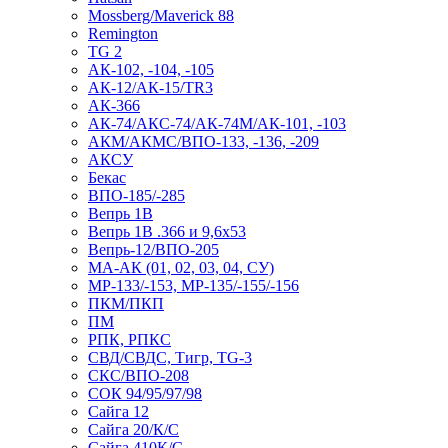
Mossberg/Maverick 88
Remington
TG 2
АК-102, -104, -105
АК-12/АК-15/TR3
АК-366
АК-74/АКС-74/АК-74М/АК-101, -103
АКМ/АКМС/ВПО-133, -136, -209
АКСУ
Бекас
ВПО-185/-285
Вепрь 1В
Вепрь 1В .366 и 9,6х53
Вепрь-12/ВПО-205
МА-АК (01, 02, 03, 04, СУ)
МР-133/-153, МР-135/-155/-156
ПКМ/ПКП
ПМ
РПК, РПКС
СВД/СВДС, Тигр, TG-3
СКС/ВПО-208
СОК 94/95/97/98
Сайга 12
Сайга 20/К/С
Сайга 410К/С