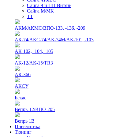
Сайга 9 и ПП Витязь
Сайга М/МК
ТТ
АКМ/АКМС/ВПО-133, -136, -209
АК-74/АКС-74/АК-74М/АК-101, -103
АК-102, -104, -105
АК-12/АК-15/TR3
АК-366
АКСУ
Бекас
Вепрь-12/ВПО-205
Вепрь 1В
Пневматика
Тюнинг