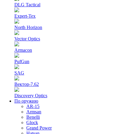
DLG Tactical
Expert-Tex
North Horizon
Vector Optics
Armacon
PufGun
SAG
Вектор-7.62
Discovery Optics
По оружию
AR-15
Armsan
Benelli
Glock
Grand Power
Hatsan