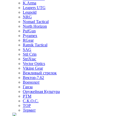
K.Arma
Leapers UTG
Leupold
NRG
Nomad Tactical
North Horizon
PufGun
Pyramex
RGear
Ratnik Tactical
SAG
Stil Crin
StriXtac
Vector Optics
Viking Gear
Вежливый стрелок
Вектор-7.62
Военохот
Ганза
Оружейная Культура
РТМ
С.К.О.С.
ТОР
Термит