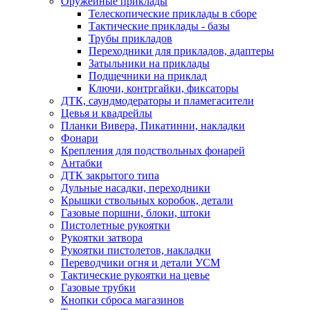
Оружейные приклады
Телескопические приклады в сборе
Тактические приклады - базы
Трубы прикладов
Переходники для прикладов, адаптеры
Затыльники на приклады
Подщечники на приклад
Ключи, контргайки, фиксаторы
ДТК, саундмодераторы и пламегасители
Цевья и квадрейлы
Планки Вивера, Пикатинни, накладки
Фонари
Крепления для подствольных фонарей
Антабки
ДТК закрытого типа
Дульные насадки, переходники
Крышки ствольных коробок, детали
Газовые поршни, блоки, штоки
Пистолетные рукоятки
Рукоятки затвора
Рукоятки пистолетов, накладки
Переводчики огня и детали УСМ
Тактические рукоятки на цевье
Газовые трубки
Кнопки сброса магазинов