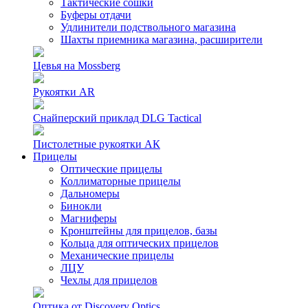
Тактические сошки
Буферы отдачи
Удлинители подствольного магазина
Шахты приемника магазина, расширители
Цевья на Mossberg
Рукоятки AR
Снайперский приклад DLG Tactical
Пистолетные рукоятки АК
Прицелы
Оптические прицелы
Коллиматорные прицелы
Дальномеры
Бинокли
Магниферы
Кронштейны для прицелов, базы
Кольца для оптических прицелов
Механические прицелы
ЛЦУ
Чехлы для прицелов
Оптика от Discovery Optics