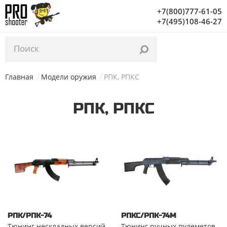
Уважаемые посетители, с 03.02 по 06.02 на нашем
+7(800)777-61-05
складе проводится инвентаризация. Заказы начнут
+7(495)108-46-27
отгружаться с 07.02. Благодарим за понимание!
Главная
Модели оружия
РПК, РПКС
РПК, РПКС
РПК/РПК-74
РПКС/РПК-74М
Тюнинг нескладных версий
Тюнинг ручных пулеметов