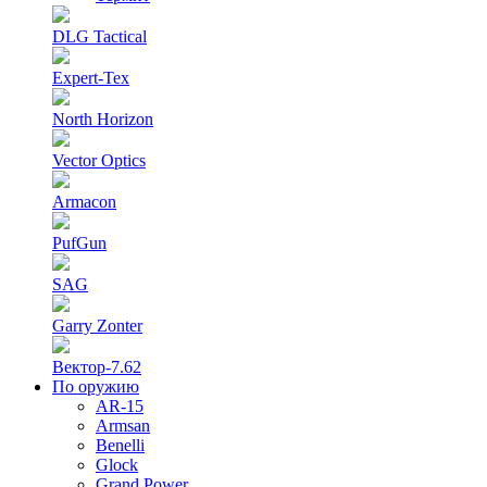
DLG Tactical
Expert-Tex
North Horizon
Vector Optics
Armacon
PufGun
SAG
Garry Zonter
Вектор-7.62
По оружию
AR-15
Armsan
Benelli
Glock
Grand Power