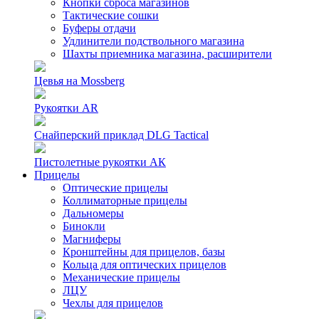
Кнопки сброса магазинов
Тактические сошки
Буферы отдачи
Удлинители подствольного магазина
Шахты приемника магазина, расширители
Цевья на Mossberg
Рукоятки AR
Снайперский приклад DLG Tactical
Пистолетные рукоятки АК
Прицелы
Оптические прицелы
Коллиматорные прицелы
Дальномеры
Бинокли
Магниферы
Кронштейны для прицелов, базы
Кольца для оптических прицелов
Механические прицелы
ЛЦУ
Чехлы для прицелов