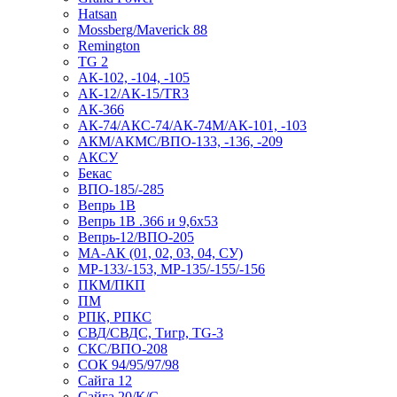
Hatsan
Mossberg/Maverick 88
Remington
TG 2
АК-102, -104, -105
АК-12/АК-15/TR3
АК-366
АК-74/АКС-74/АК-74М/АК-101, -103
АКМ/АКМС/ВПО-133, -136, -209
АКСУ
Бекас
ВПО-185/-285
Вепрь 1В
Вепрь 1В .366 и 9,6х53
Вепрь-12/ВПО-205
МА-АК (01, 02, 03, 04, СУ)
МР-133/-153, МР-135/-155/-156
ПКМ/ПКП
ПМ
РПК, РПКС
СВД/СВДС, Тигр, TG-3
СКС/ВПО-208
СОК 94/95/97/98
Сайга 12
Сайга 20/К/С