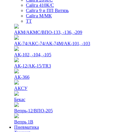
Сайга 410К/С
Сайга 9 и ПП Витязь
Сайга М/МК
ТТ
АКМ/АКМС/ВПО-133, -136, -209
АК-74/АКС-74/АК-74М/АК-101, -103
АК-102, -104, -105
АК-12/АК-15/TR3
АК-366
АКСУ
Бекас
Вепрь-12/ВПО-205
Вепрь 1В
Пневматика