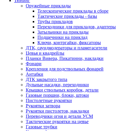
Тюнинг
Оружейные приклады
Телескопические приклады в сборе
Тактические приклады - базы
Трубы прикладов
Переходники для прикладов, адаптеры
Затыльники на приклады
Подщечники на приклад
Ключи, контргайки, фиксаторы
ДТК, саундмодераторы и пламегасители
Цевья и квадрейлы
Планки Вивера, Пикатинни, накладки
Фонари
Крепления для подствольных фонарей
Антабки
ДТК закрытого типа
Дульные насадки, переходники
Крышки ствольных коробок, детали
Газовые поршни, блоки, штоки
Пистолетные рукоятки
Рукоятки затвора
Рукоятки пистолетов, накладки
Переводчики огня и детали УСМ
Тактические рукоятки на цевье
Газовые трубки