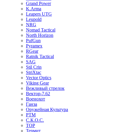
Grand Power
K.Arma
Leapers UTG
Leupold
NRG
Nomad Tactical
North Horizon
PufGun
Pyramex
RGear
Ratnik Tactical
SAG
Stil Crin
StriXtac
Vector Optics
Viking Gear
Вежливый стрелок
Вектор-7.62
Военохот
Ганза
Оружейная Культура
РТМ
С.К.О.С.
ТОР
Термит