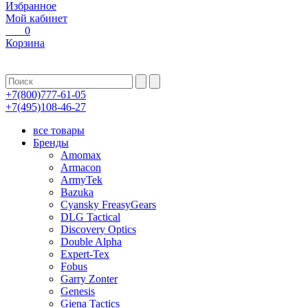
Избранное
Мой кабинет
0
Корзина
+7(800)777-61-05
+7(495)108-46-27
все товары
Бренды
Amomax
Armacon
ArmyTek
Bazuka
Cyansky FreasyGears
DLG Tactical
Discovery Optics
Double Alpha
Expert-Tex
Fobus
Garry Zonter
Genesis
Giena Tactics