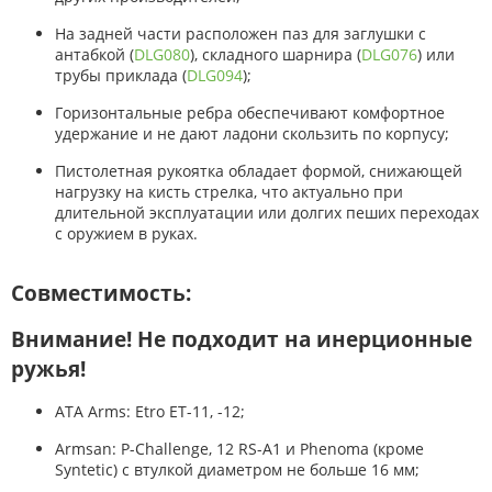
На задней части расположен паз для заглушки с
антабкой (
DLG080
), складного шарнира (
DLG076
) или
трубы приклада (
DLG094
);
Горизонтальные ребра обеспечивают комфортное
удержание и не дают ладони скользить по корпусу;
Пистолетная рукоятка обладает формой, снижающей
нагрузку на кисть стрелка, что актуально при
длительной эксплуатации или долгих пеших переходах
с оружием в руках.
Совместимость:
Внимание! Не подходит на инерционные
ружья!
ATA Arms: Etro ET-11, -12;
Armsan: P-Challenge, 12 RS-A1 и Phenoma (кроме
Syntetic) с втулкой диаметром не больше 16 мм;