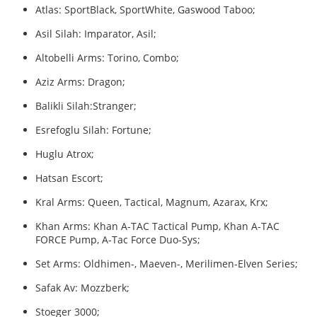
Atlas: SportBlack, SportWhite, Gaswood Taboo;
Asil Silah: Imparator, Asil;
Altobelli Arms: Torino, Combo;
Aziz Arms: Dragon;
Balikli Silah:Stranger;
Esrefoglu Silah: Fortune;
Huglu Atrox;
Hatsan Escort;
Kral Arms: Queen, Tactical, Magnum, Azarax, Krx;
Khan Arms:
Khan A-TAC Tactical Pump, Khan A-TAC
FORCE Pump, A-Tac Force Duo-Sys;
Set Arms: Oldhimen-, Maeven-, Merilimen-Elven Series;
Safak Av: Mozzberk;
Stoeger 3000;