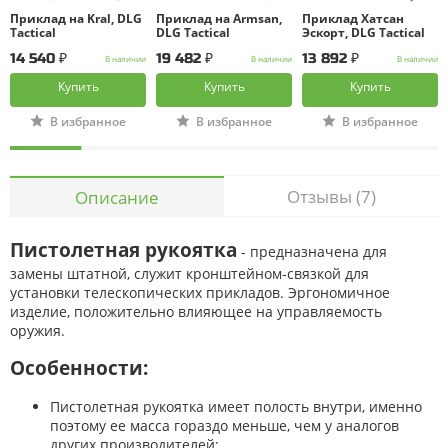
Приклад на Kral, DLG
Приклад на Armsan,
Приклад Хатсан
Tactical
DLG Tactical
Эскорт, DLG Tactical
14 540 ₽
19 482 ₽
13 892 ₽
В наличии
В наличии
В наличии
Купить
Купить
Купить
В избранное
В избранное
В избранное
Отзывы (7)
Описание
Пистолетная рукоятка
- предназначена для
замены штатной, служит кронштейном-связкой для
установки телескопических прикладов. Эргономичное
изделие, положительно влияющее на управляемость
оружия.
Особенности:
Пистолетная рукоятка имеет полость внутри, именно
поэтому ее масса гораздо меньше, чем у аналогов
других производителей;