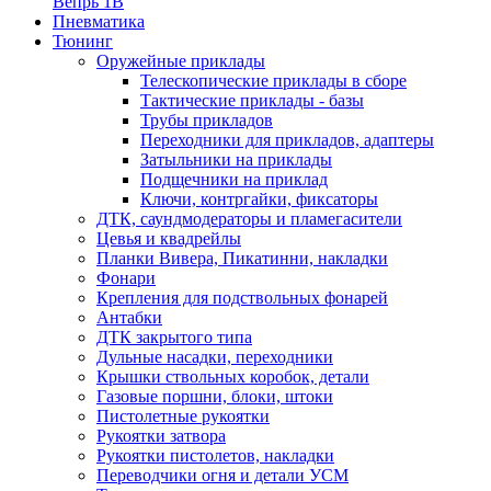
Вепрь 1В
Пневматика
Тюнинг
Оружейные приклады
Телескопические приклады в сборе
Тактические приклады - базы
Трубы прикладов
Переходники для прикладов, адаптеры
Затыльники на приклады
Подщечники на приклад
Ключи, контргайки, фиксаторы
ДТК, саундмодераторы и пламегасители
Цевья и квадрейлы
Планки Вивера, Пикатинни, накладки
Фонари
Крепления для подствольных фонарей
Антабки
ДТК закрытого типа
Дульные насадки, переходники
Крышки ствольных коробок, детали
Газовые поршни, блоки, штоки
Пистолетные рукоятки
Рукоятки затвора
Рукоятки пистолетов, накладки
Переводчики огня и детали УСМ