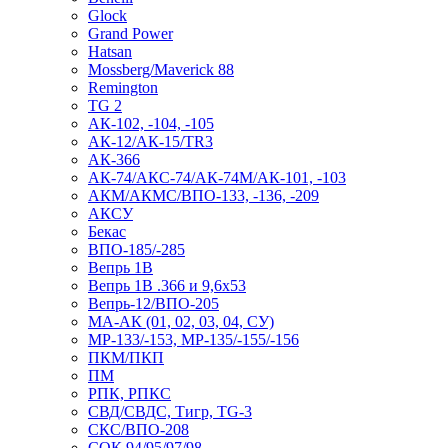
Glock
Grand Power
Hatsan
Mossberg/Maverick 88
Remington
TG 2
АК-102, -104, -105
АК-12/АК-15/TR3
АК-366
АК-74/АКС-74/АК-74М/АК-101, -103
АКМ/АКМС/ВПО-133, -136, -209
АКСУ
Бекас
ВПО-185/-285
Вепрь 1В
Вепрь 1В .366 и 9,6х53
Вепрь-12/ВПО-205
МА-АК (01, 02, 03, 04, СУ)
МР-133/-153, МР-135/-155/-156
ПКМ/ПКП
ПМ
РПК, РПКС
СВД/СВДС, Тигр, TG-3
СКС/ВПО-208
СОК 94/95/97/98