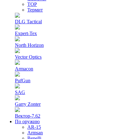
ТОР
Термит
DLG Tactical
Expert-Tex
North Horizon
Vector Optics
Armacon
PufGun
SAG
Garry Zonter
Вектор-7.62
По оружию
AR-15
Armsan
Benelli