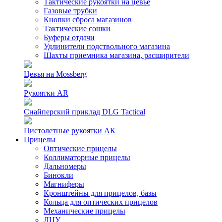
Тактические рукоятки на цевье
Газовые трубки
Кнопки сброса магазинов
Тактические сошки
Буферы отдачи
Удлинители подствольного магазина
Шахты приемника магазина, расширители
Цевья на Mossberg
Рукоятки AR
Снайперский приклад DLG Tactical
Пистолетные рукоятки АК
Прицелы
Оптические прицелы
Коллиматорные прицелы
Дальномеры
Бинокли
Магниферы
Кронштейны для прицелов, базы
Кольца для оптических прицелов
Механические прицелы
ЛЦУ