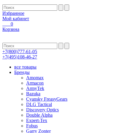
Избранное
Мой кабинет
0
Корзина
+7(800)777-61-05
+7(495)108-46-27
все товары
Бренды
Amomax
Armacon
ArmyTek
Bazuka
Cyansky FreasyGears
DLG Tactical
Discovery Optics
Double Alpha
Expert-Tex
Fobus
Garry Zonter