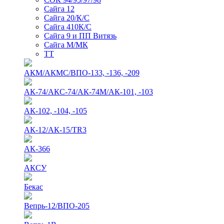
Сайга 12
Сайга 20/К/С
Сайга 410К/С
Сайга 9 и ПП Витязь
Сайга М/МК
ТТ
АКМ/АКМС/ВПО-133, -136, -209
АК-74/АКС-74/АК-74М/АК-101, -103
АК-102, -104, -105
АК-12/АК-15/TR3
АК-366
АКСУ
Бекас
Вепрь-12/ВПО-205