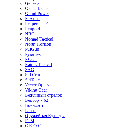
Genesis
Giena Tactics
Grand Power
K.Arma
Leapers UTG
Leupold
NRG
Nomad Tactical
North Horizon
PufGun
Pyramex
RGear
Ratnik Tactical
SAG
Stil Crin
StriXtac
Vector Optics
Viking Gear
Вежливый стрелок
Вектор-7.62
Военохот
Ганза
Оружейная Культура
РТМ
С.К.О.С.