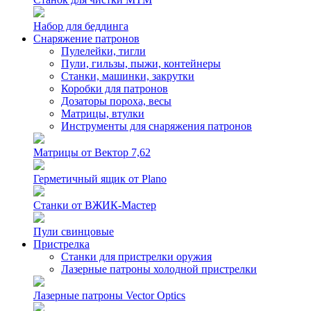
Набор для беддинга
Снаряжение патронов
Пулелейки, тигли
Пули, гильзы, пыжи, контейнеры
Станки, машинки, закрутки
Коробки для патронов
Дозаторы пороха, весы
Матрицы, втулки
Инструменты для снаряжения патронов
Матрицы от Вектор 7,62
Герметичный ящик от Plano
Станки от ВЖИК-Мастер
Пули свинцовые
Пристрелка
Станки для пристрелки оружия
Лазерные патроны холодной пристрелки
Лазерные патроны Vector Optics