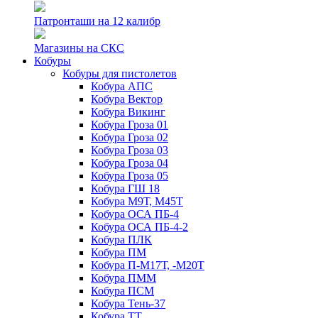
Патронташи на 12 калибр
Магазины на СКС
Кобуры
Кобуры для пистолетов
Кобура АПС
Кобура Вектор
Кобура Викинг
Кобура Гроза 01
Кобура Гроза 02
Кобура Гроза 03
Кобура Гроза 04
Кобура Гроза 05
Кобура ГШ 18
Кобура М9Т, М45Т
Кобура ОСА ПБ-4
Кобура ОСА ПБ-4-2
Кобура ПЛК
Кобура ПМ
Кобура П-М17Т, -М20Т
Кобура ПММ
Кобура ПСМ
Кобура Тень-37
Кобура ТТ