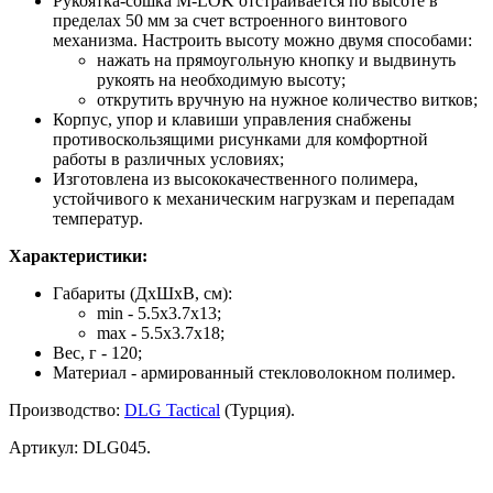
Рукоятка-сошка M-LOK отстраивается по высоте в
пределах 50 мм за счет встроенного винтового
механизма. Настроить высоту можно двумя способами:
нажать на прямоугольную кнопку и выдвинуть
рукоять на необходимую высоту;
открутить вручную на нужное количество витков;
Корпус, упор и клавиши управления снабжены
противоскользящими рисунками для комфортной
работы в различных условиях;
Изготовлена из высококачественного полимера,
устойчивого к механическим нагрузкам и перепадам
температур.
Характеристики:
Габариты (ДхШхВ, см):
min - 5.5х3.7х13;
max - 5.5х3.7х18;
Вес, г - 120;
Материал - армированный стекловолокном полимер.
Производство:
DLG Tactical
(Турция).
Артикул:
DLG045.