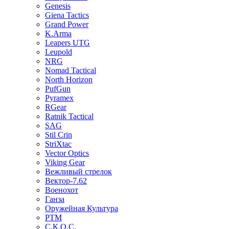
Genesis
Giena Tactics
Grand Power
K.Arma
Leapers UTG
Leupold
NRG
Nomad Tactical
North Horizon
PufGun
Pyramex
RGear
Ratnik Tactical
SAG
Stil Crin
StriXtac
Vector Optics
Viking Gear
Вежливый стрелок
Вектор-7.62
Военохот
Ганза
Оружейная Культура
РТМ
С.К.О.С.