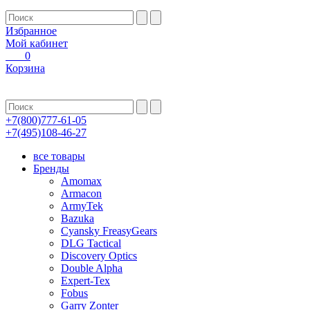
Избранное
Мой кабинет
0
Корзина
+7(800)777-61-05
+7(495)108-46-27
все товары
Бренды
Amomax
Armacon
ArmyTek
Bazuka
Cyansky FreasyGears
DLG Tactical
Discovery Optics
Double Alpha
Expert-Tex
Fobus
Garry Zonter