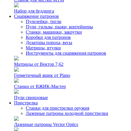
Набор для беддинга
Снаряжение патронов
Пулелейки, тигли
Пули, гильзы, пыжи, контейнеры
Станки, машинки, закрутки
Коробки для патронов
Дозаторы пороха, весы
Матрицы, втулки
Инструменты для снаряжения патронов
Матрицы от Вектор 7,62
Герметичный ящик от Plano
Станки от ВЖИК-Мастер
Пули свинцовые
Пристрелка
Станки для пристрелки оружия
Лазерные патроны холодной пристрелки
Лазерные патроны Vector Optics