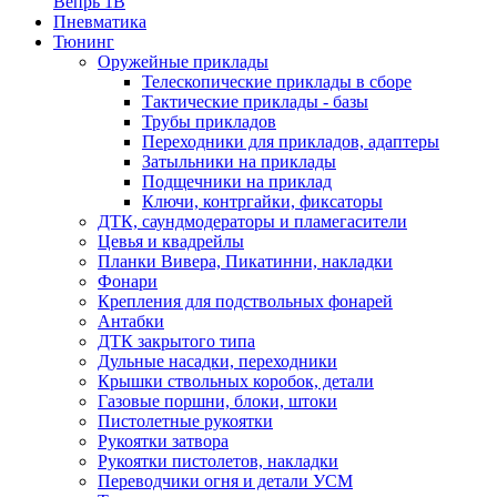
Вепрь 1В
Пневматика
Тюнинг
Оружейные приклады
Телескопические приклады в сборе
Тактические приклады - базы
Трубы прикладов
Переходники для прикладов, адаптеры
Затыльники на приклады
Подщечники на приклад
Ключи, контргайки, фиксаторы
ДТК, саундмодераторы и пламегасители
Цевья и квадрейлы
Планки Вивера, Пикатинни, накладки
Фонари
Крепления для подствольных фонарей
Антабки
ДТК закрытого типа
Дульные насадки, переходники
Крышки ствольных коробок, детали
Газовые поршни, блоки, штоки
Пистолетные рукоятки
Рукоятки затвора
Рукоятки пистолетов, накладки
Переводчики огня и детали УСМ