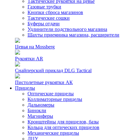
Тактические рукоятки на цевье
Газовые трубки
Кнопки сброса магазинов
Тактические сошки
Буферы отдачи
Удлинители подствольного магазина
Шахты приемника магазина, расширители
Цевья на Mossberg
Рукоятки AR
Снайперский приклад DLG Tactical
Пистолетные рукоятки АК
Прицелы
Оптические прицелы
Коллиматорные прицелы
Дальномеры
Бинокли
Магниферы
Кронштейны для прицелов, базы
Кольца для оптических прицелов
Механические прицелы
ЛЦУ