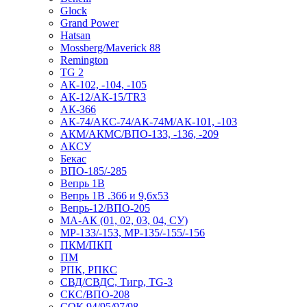
Glock
Grand Power
Hatsan
Mossberg/Maverick 88
Remington
TG 2
АК-102, -104, -105
АК-12/АК-15/TR3
АК-366
АК-74/АКС-74/АК-74М/АК-101, -103
АКМ/АКМС/ВПО-133, -136, -209
АКСУ
Бекас
ВПО-185/-285
Вепрь 1В
Вепрь 1В .366 и 9,6х53
Вепрь-12/ВПО-205
МА-АК (01, 02, 03, 04, СУ)
МР-133/-153, МР-135/-155/-156
ПКМ/ПКП
ПМ
РПК, РПКС
СВД/СВДС, Тигр, TG-3
СКС/ВПО-208
СОК 94/95/97/98