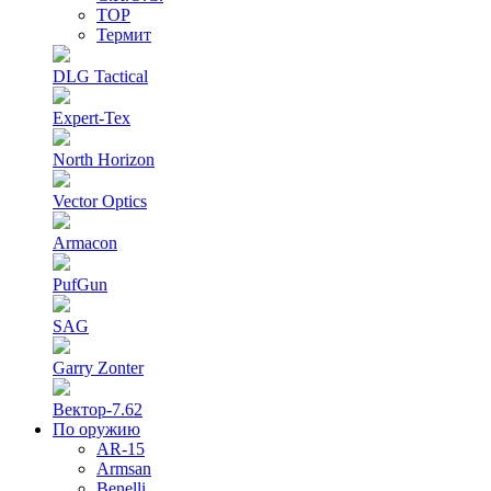
ТОР
Термит
DLG Tactical
Expert-Tex
North Horizon
Vector Optics
Armacon
PufGun
SAG
Garry Zonter
Вектор-7.62
По оружию
AR-15
Armsan
Benelli