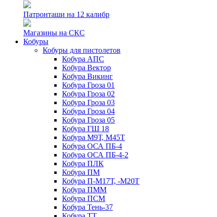
Патронташи на 12 калибр
Магазины на СКС
Кобуры
Кобуры для пистолетов
Кобура АПС
Кобура Вектор
Кобура Викинг
Кобура Гроза 01
Кобура Гроза 02
Кобура Гроза 03
Кобура Гроза 04
Кобура Гроза 05
Кобура ГШ 18
Кобура М9Т, М45Т
Кобура ОСА ПБ-4
Кобура ОСА ПБ-4-2
Кобура ПЛК
Кобура ПМ
Кобура П-М17Т, -М20Т
Кобура ПММ
Кобура ПСМ
Кобура Тень-37
Кобура ТТ