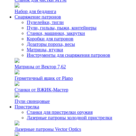
Набор для беддинга
Снаряжение патронов
Пулелейки, тигли
Пули, гильзы, пыжи, контейнеры
Станки, машинки, закрутки
Коробки для патронов
Дозаторы пороха, весы
Матрицы, втулки
Инструменты для снаряжения патронов
Матрицы от Вектор 7,62
Герметичный ящик от Plano
Станки от ВЖИК-Мастер
Пули свинцовые
Пристрелка
Станки для пристрелки оружия
Лазерные патроны холодной пристрелки
Лазерные патроны Vector Optics