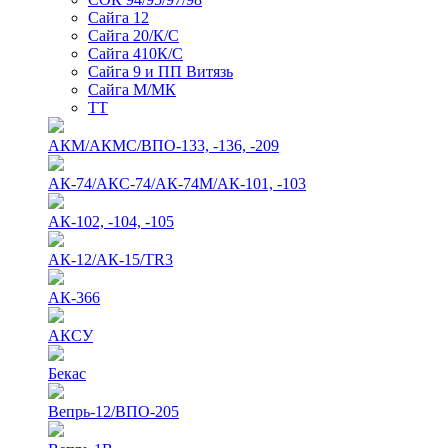
Сайга 12
Сайга 20/К/С
Сайга 410К/С
Сайга 9 и ПП Витязь
Сайга М/МК
ТТ
АКМ/АКМС/ВПО-133, -136, -209
АК-74/АКС-74/АК-74М/АК-101, -103
АК-102, -104, -105
АК-12/АК-15/TR3
АК-366
АКСУ
Бекас
Вепрь-12/ВПО-205