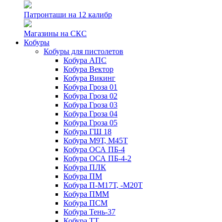
Патронташи на 12 калибр
Магазины на СКС
Кобуры
Кобуры для пистолетов
Кобура АПС
Кобура Вектор
Кобура Викинг
Кобура Гроза 01
Кобура Гроза 02
Кобура Гроза 03
Кобура Гроза 04
Кобура Гроза 05
Кобура ГШ 18
Кобура М9Т, М45Т
Кобура ОСА ПБ-4
Кобура ОСА ПБ-4-2
Кобура ПЛК
Кобура ПМ
Кобура П-М17Т, -М20Т
Кобура ПММ
Кобура ПСМ
Кобура Тень-37
Кобура ТТ