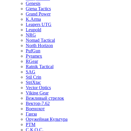
Genesis
Giena Tactics
Grand Power
K.Arma
Leapers UTG
Leupold
NRG
Nomad Tactical
North Horizon
PufGun
Pyramex
RGear
Ratnik Tactical
SAG
Stil Crin
StriXtac
Vector Optics
Viking Gear
Вежливый стрелок
Вектор-7.62
Военохот
Ганза
Оружейная Культура
РТМ
С.К.О.С.