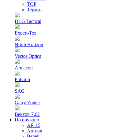
ТОР
Термит
DLG Tactical
Expert-Tex
North Horizon
Vector Optics
Armacon
PufGun
SAG
Garry Zonter
Вектор-7.62
По оружию
AR-15
Armsan
Benelli