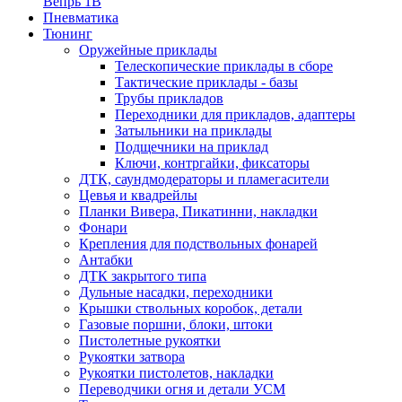
Вепрь 1В
Пневматика
Тюнинг
Оружейные приклады
Телескопические приклады в сборе
Тактические приклады - базы
Трубы прикладов
Переходники для прикладов, адаптеры
Затыльники на приклады
Подщечники на приклад
Ключи, контргайки, фиксаторы
ДТК, саундмодераторы и пламегасители
Цевья и квадрейлы
Планки Вивера, Пикатинни, накладки
Фонари
Крепления для подствольных фонарей
Антабки
ДТК закрытого типа
Дульные насадки, переходники
Крышки ствольных коробок, детали
Газовые поршни, блоки, штоки
Пистолетные рукоятки
Рукоятки затвора
Рукоятки пистолетов, накладки
Переводчики огня и детали УСМ