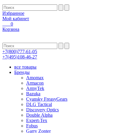
Избранное
Мой кабинет
0
Корзина
+7(800)777-61-05
+7(495)108-46-27
все товары
Бренды
Amomax
Armacon
ArmyTek
Bazuka
Cyansky FreasyGears
DLG Tactical
Discovery Optics
Double Alpha
Expert-Tex
Fobus
Garry Zonter