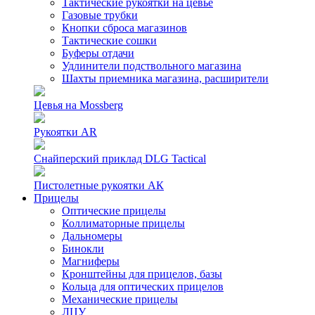
Тактические рукоятки на цевье
Газовые трубки
Кнопки сброса магазинов
Тактические сошки
Буферы отдачи
Удлинители подствольного магазина
Шахты приемника магазина, расширители
Цевья на Mossberg
Рукоятки AR
Снайперский приклад DLG Tactical
Пистолетные рукоятки АК
Прицелы
Оптические прицелы
Коллиматорные прицелы
Дальномеры
Бинокли
Магниферы
Кронштейны для прицелов, базы
Кольца для оптических прицелов
Механические прицелы
ЛЦУ