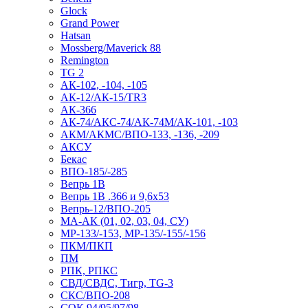
Glock
Grand Power
Hatsan
Mossberg/Maverick 88
Remington
TG 2
АК-102, -104, -105
АК-12/АК-15/TR3
АК-366
АК-74/АКС-74/АК-74М/АК-101, -103
АКМ/АКМС/ВПО-133, -136, -209
АКСУ
Бекас
ВПО-185/-285
Вепрь 1В
Вепрь 1В .366 и 9,6х53
Вепрь-12/ВПО-205
МА-АК (01, 02, 03, 04, СУ)
МР-133/-153, МР-135/-155/-156
ПКМ/ПКП
ПМ
РПК, РПКС
СВД/СВДС, Тигр, TG-3
СКС/ВПО-208
СОК 94/95/97/98